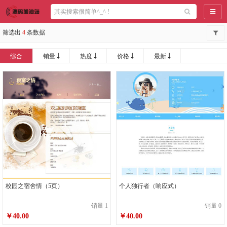
导航
筛选出
4
条数据
综合
销量
热度
价格
最新
校园之宿舍情（5页）
个人独行者（响应式）
销量 1
销量 0
￥40.00
￥40.00