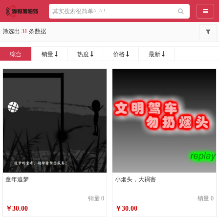
导航
筛选出
31
条数据
综合
销量
热度
价格
最新
童年追梦
小烟头，大祸害
销量 0
销量 0
￥30.00
￥30.00