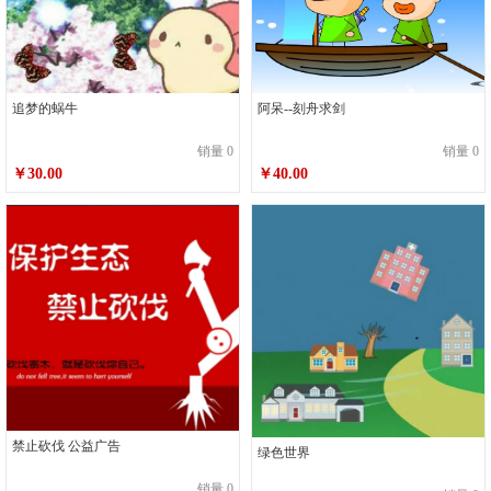
追梦的蜗牛
阿呆--刻舟求剑
销量 0
销量 0
￥30.00
￥40.00
禁止砍伐 公益广告
绿色世界
销量 0